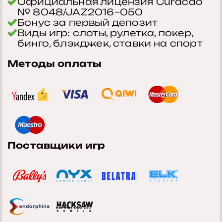
Официальная лицензия Curacao
№ 8048/JAZ2016–050
Бонус за первый депозит
Виды игр: слоты, рулетка, покер,
бинго, блэкджек, ставки на спорт
Методы оплаты
Поставщики игр