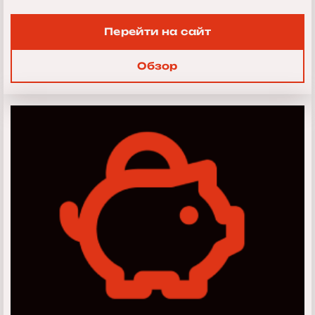
Перейти на сайт
Обзор