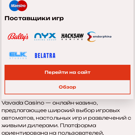
Поставщики игр
Перейти на сайт
Обзор
Vavada Casino — онлайн-казино,
предлагающее широкий выбор игровых
автоматов, настольных игр и развлечений с
живыми дилерами. Платформа
ориентирована на пользователей,