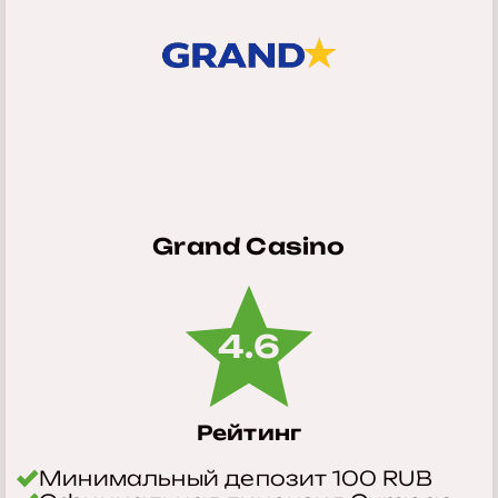
Grand Casino
4.6
Рейтинг
Минимальный депозит 100 RUB