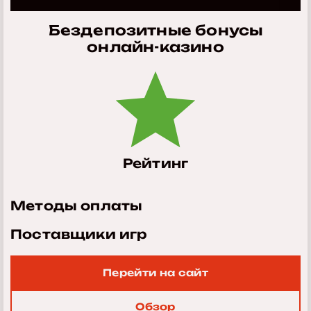
Бездепозитные бонусы
онлайн-казино
Рейтинг
Методы оплаты
Поставщики игр
Перейти на сайт
Обзор