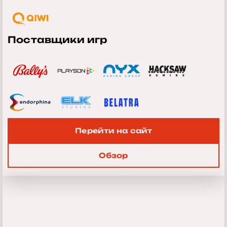
Поставщики игр
Перейти на сайт
Обзор