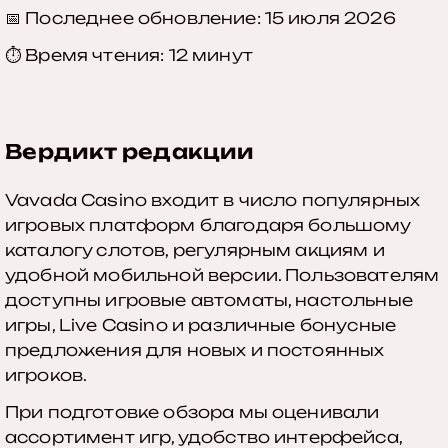
📅 Последнее обновление: 15 июля 2026
⏱ Время чтения: 12 минут
Вердикт редакции
Vavada Casino входит в число популярных
игровых платформ благодаря большому
каталогу слотов, регулярным акциям и
удобной мобильной версии. Пользователям
доступны игровые автоматы, настольные
игры, Live Casino и различные бонусные
предложения для новых и постоянных
игроков.
При подготовке обзора мы оценивали
ассортимент игр, удобство интерфейса,