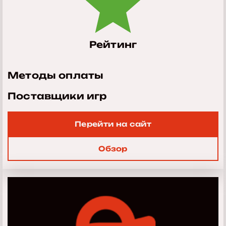
Рейтинг
Методы оплаты
Поставщики игр
Перейти на сайт
Обзор