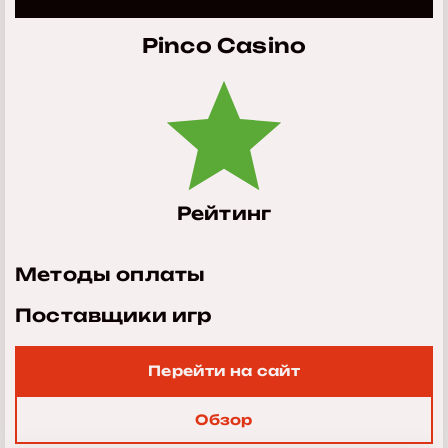
Pinco Casino
Рейтинг
Методы оплаты
Поставщики игр
Перейти на сайт
Обзор