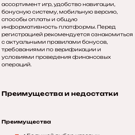
ассортимент игр, удобство навигации,
бонусную систему, мобильную версию,
способы оплаты и общую
информативность платформы. Перед
регистрацией рекомендуется ознакомиться
с актуальными правилами бонусов,
требованиями по верификации и
условиями проведения финансовых
операций.
Преимущества и недостатки
Преимущества