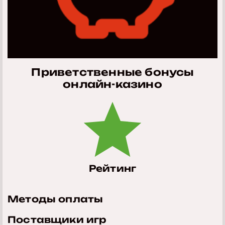
Приветственные бонусы
онлайн-казино
Рейтинг
Методы оплаты
Поставщики игр