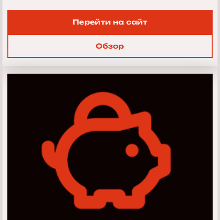
Перейти на сайт
Обзор