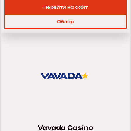
Перейти на сайт
Обзор
Vavada Casino