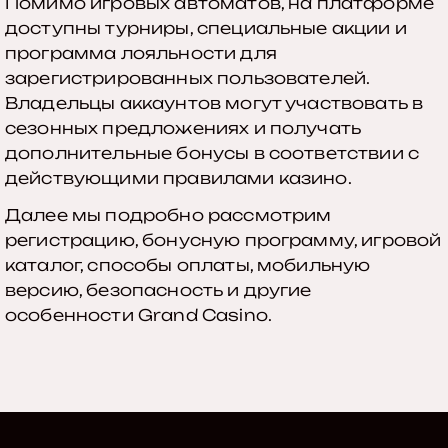
Помимо игровых автоматов, на платформе
доступны турниры, специальные акции и
программа лояльности для
зарегистрированных пользователей.
Владельцы аккаунтов могут участвовать в
сезонных предложениях и получать
дополнительные бонусы в соответствии с
действующими правилами казино.
Далее мы подробно рассмотрим
регистрацию, бонусную программу, игровой
каталог, способы оплаты, мобильную
версию, безопасность и другие
особенности Grand Casino.