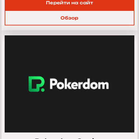
Перейти на сайт
Обзор