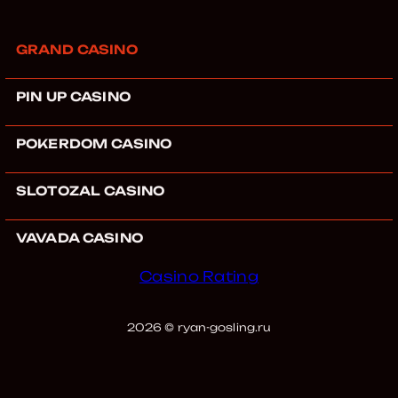
GRAND CASINO
PIN UP CASINO
POKERDOM CASINO
SLOTOZAL CASINO
VAVADA CASINO
Casino Rating
2026 © ryan-gosling.ru