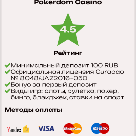
Pokerdom Casino
4.5
Рейтинг
Минимальный депозит 100 RUB
Официальная лицензия Curacao
№ 8048/JAZ2016–050
Бонус за первый депозит
Виды игр: слоты, рулетка, покер,
бинго, блэкджек, ставки на спорт
Методы оплаты