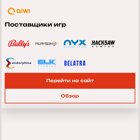
Поставщики игр
Перейти на сайт
Обзор