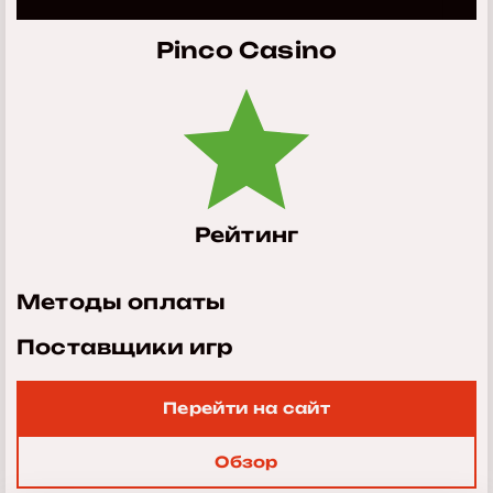
Pinco Casino
Рейтинг
Методы оплаты
Поставщики игр
Перейти на сайт
Обзор