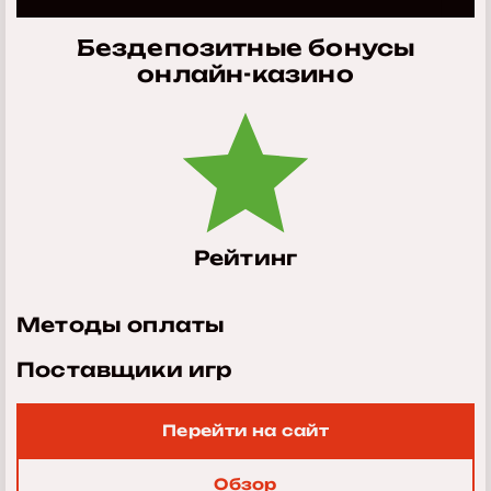
Бездепозитные бонусы
онлайн-казино
Рейтинг
Методы оплаты
Поставщики игр
Перейти на сайт
Обзор